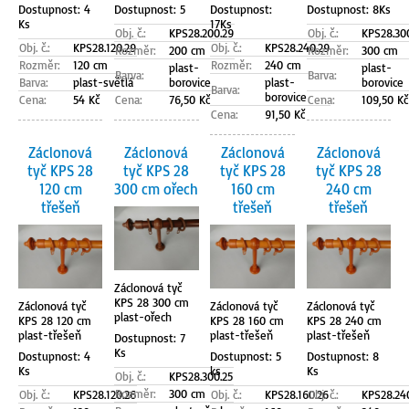
Dostupnost: 4
Dostupnost: 5
Dostupnost:
Dostupnost: 8Ks
Ks
17Ks
Obj. č.:
KPS28.200.29
Obj. č.:
KPS28.30
Obj. č.:
KPS28.120.29
Obj. č.:
KPS28.240.29
Rozměr:
200 cm
Rozměr:
300 cm
Rozměr:
120 cm
Rozměr:
240 cm
plast-
plast-
Barva:
Barva:
Barva:
plast-světlá
borovice
plast-
borovice
Barva:
borovice
Cena:
54 Kč
Cena:
76,50 Kč
Cena:
109,50 Kč
Cena:
91,50 Kč
Záclonová
Záclonová
Záclonová
Záclonová
tyč KPS 28
tyč KPS 28
tyč KPS 28
tyč KPS 28
120 cm
300 cm ořech
160 cm
240 cm
třešeň
třešeň
třešeň
Záclonová tyč
KPS 28 300 cm
Záclonová tyč
Záclonová tyč
Záclonová tyč
plast-ořech
KPS 28 120 cm
KPS 28 160 cm
KPS 28 240 cm
plast-třešeň
plast-třešeň
plast-třešeň
Dostupnost: 7
Ks
Dostupnost: 4
Dostupnost: 5
Dostupnost: 8
Ks
ks
Ks
Obj. č.:
KPS28.300.25
Rozměr:
300 cm
Obj. č.:
KPS28.120.26
Obj. č.:
KPS28.160.26
Obj. č.:
KPS28.24