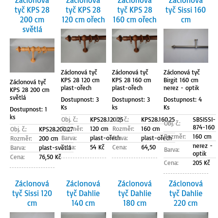
Záclonová
Záclonová
Záclonová
Záclonová
tyč KPS 28
tyč KPS 28
tyč KPS 28
tyč Sissi 160
200 cm
120 cm ořech
160 cm ořech
cm
světlá
Záclonová tyč
Záclonová tyč
Záclonová tyč
KPS 28 120 cm
KPS 28 160 cm
Birgit 160 cm
Záclonová tyč
plast-ořech
plast-ořech
nerez - optik
KPS 28 200 cm
světlá
Dostupnost: 3
Dostupnost: 3
Dostupnost: 4
Ks
ks
Ks
Dostupnost: 1
ks
Obj. č.:
KPS28.120.25
Obj. č.:
KPS28.160.25
SBSISSI-
Obj. č.:
874-160
Rozměr:
120 cm
Rozměr:
160 cm
Obj. č.:
KPS28.200.27
Rozměr:
160 cm
Barva:
plast-ořech
Barva:
plast-ořech
Rozměr:
200 cm
nerez -
Cena:
54 Kč
Cena:
64,50
Barva:
plast-světlá
Barva:
optik
Cena:
76,50 Kč
Cena:
205 Kč
Záclonová
Záclonová
Záclonová
Záclonová
tyč Sissi 120
tyč Dahlie
tyč Dahlie
tyč Dahlie
cm
140 cm
180 cm
220 cm