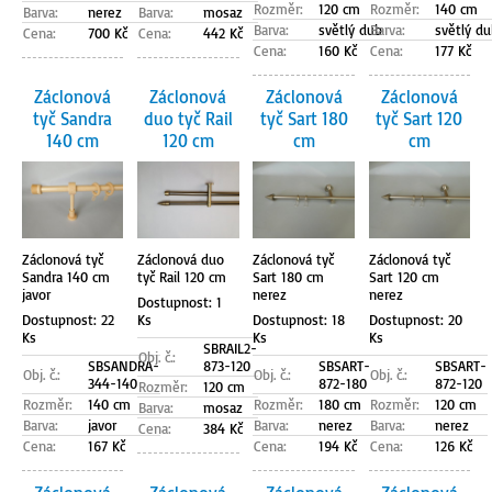
Rozměr:
120 cm
Rozměr:
140 cm
Barva:
nerez
Barva:
mosaz
Barva:
světlý dub
Barva:
světlý du
Cena:
700 Kč
Cena:
442 Kč
Cena:
160 Kč
Cena:
177 Kč
Záclonová
Záclonová
Záclonová
Záclonová
tyč Sandra
duo tyč Rail
tyč Sart 180
tyč Sart 120
140 cm
120 cm
cm
cm
Záclonová tyč
Záclonová duo
Záclonová tyč
Záclonová tyč
Sandra 140 cm
tyč Rail 120 cm
Sart 180 cm
Sart 120 cm
javor
nerez
nerez
Dostupnost: 1
Dostupnost: 22
Ks
Dostupnost: 18
Dostupnost: 20
Ks
Ks
Ks
SBRAIL2-
Obj. č.:
SBSANDRA-
873-120
SBSART-
SBSART-
Obj. č.:
Obj. č.:
Obj. č.:
344-140
872-180
872-120
Rozměr:
120 cm
Rozměr:
140 cm
Rozměr:
180 cm
Rozměr:
120 cm
Barva:
mosaz
Barva:
javor
Barva:
nerez
Barva:
nerez
Cena:
384 Kč
Cena:
167 Kč
Cena:
194 Kč
Cena:
126 Kč