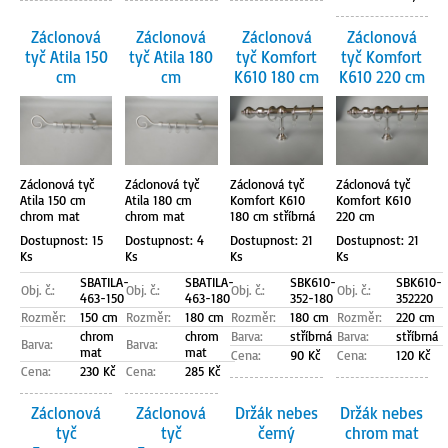
Záclonová
Záclonová
Záclonová
Záclonová
tyč Atila 150
tyč Atila 180
tyč Komfort
tyč Komfort
cm
cm
K610 180 cm
K610 220 cm
Záclonová tyč
Záclonová tyč
Záclonová tyč
Záclonová tyč
Atila 150 cm
Atila 180 cm
Komfort K610
Komfort K610
chrom mat
chrom mat
180 cm stříbrná
220 cm
Dostupnost: 15
Dostupnost: 4
Dostupnost: 21
Dostupnost: 21
Ks
Ks
Ks
Ks
SBATILA-
SBATILA-
SBK610-
SBK610-
Obj. č.:
Obj. č.:
Obj. č.:
Obj. č.:
463-150
463-180
352-180
352220
Rozměr:
150 cm
Rozměr:
180 cm
Rozměr:
180 cm
Rozměr:
220 cm
chrom
chrom
Barva:
stříbrná
Barva:
stříbrná
Barva:
Barva:
mat
mat
Cena:
90 Kč
Cena:
120 Kč
Cena:
230 Kč
Cena:
285 Kč
Záclonová
Záclonová
Držák nebes
Držák nebes
tyč
tyč
černý
chrom mat