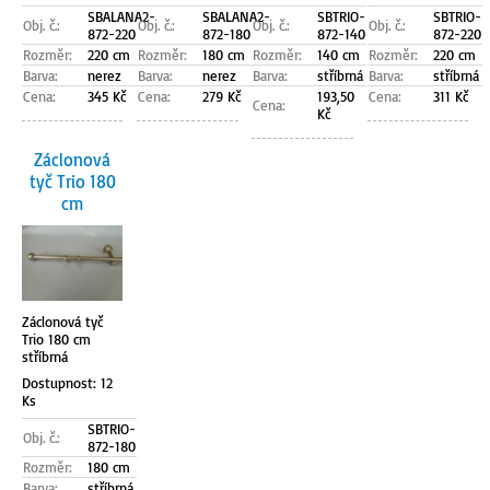
SBALANA2-
SBALANA2-
SBTRIO-
SBTRIO-
Obj. č.:
Obj. č.:
Obj. č.:
Obj. č.:
872-220
872-180
872-140
872-220
Rozměr:
220 cm
Rozměr:
180 cm
Rozměr:
140 cm
Rozměr:
220 cm
Barva:
nerez
Barva:
nerez
Barva:
stříbrná
Barva:
stříbrná
Cena:
345 Kč
Cena:
279 Kč
193,50
Cena:
311 Kč
Cena:
Kč
Záclonová
tyč Trio 180
cm
Záclonová tyč
Trio 180 cm
stříbrná
Dostupnost: 12
Ks
SBTRIO-
Obj. č.:
872-180
Rozměr:
180 cm
Barva:
stříbrná