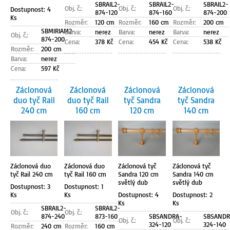
SBRAIL2-
SBRAIL2-
SBRAIL2-
Obj. č.:
Obj. č.:
Obj. č.:
Dostupnost: 4
874-120
874-160
874-200
Ks
Rozměr:
120 cm
Rozměr:
160 cm
Rozměr:
200 cm
SBMIRIAM2-
Barva:
nerez
Barva:
nerez
Barva:
nerez
Obj. č.:
874-200
Cena:
378 Kč
Cena:
454 Kč
Cena:
538 Kč
Rozměr:
200 cm
Barva:
nerez
Cena:
597 Kč
Záclonová
Záclonová
Záclonová
Záclonová
duo tyč Rail
duo tyč Rail
tyč Sandra
tyč Sandra
240 cm
160 cm
120 cm
140 cm
Záclonová duo
Záclonová duo
Záclonová tyč
Záclonová tyč
tyč Rail 240 cm
tyč Rail 160 cm
Sandra 120 cm
Sandra 140 cm
světlý dub
světlý dub
Dostupnost: 3
Dostupnost: 1
Ks
Ks
Dostupnost: 4
Dostupnost: 2
Ks
Ks
SBRAIL2-
SBRAIL2-
Obj. č.:
Obj. č.:
874-240
873-160
SBSANDRA-
SBSANDR
Obj. č.:
Obj. č.:
324-120
324-140
Rozměr:
240 cm
Rozměr:
160 cm