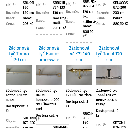
SBELFI2-
SBLION-
SBRICHI-
SBLUCCA
Obj. č.:
Obj. č.:
Obj. č.:
Obj. č.:
872-120
180
737-130
872-200
Rozměr:
120 cm
Rozměr:
180 cm
Rozměr:
130 cm
Rozměr:
200 cm
kov-
Barva:
nerez
messing-
Barva:
nerez
Barva:
Barva:
stříbrná-
matt
Cena:
203 Kč
Cena:
880,50 K
nerez
Cena:
78,50 Kč
806,50
Cena:
Kč
Záclonová
Záclonová
Záclonová
Záclonová
tyč Torino
tyč Haure-
tyč K21 140
tyč Tonni 120
120 cm
homeware
cm
cm
Záclonová tyč
Záclonová tyč
Záclonová tyč
Záclonová tyč
Torino 120 cm
Haure-
K21 140 cm zlatá
Tonni 120 cm
nerez
homeware 200
nerez-optic s
Dostupnost: 5
cm ušlechtilá
kruhy
Dostupnost: 2
Ks
ocel
Ks
Dostupnost: 2
SBK21-
Dostupnost: 4
ks
SBTORINO-
Obj. č.:
351-
Ks
Obj. č.:
872-120
140
SBTONI-
Obj. č.:
SBHAVRE-
874-120