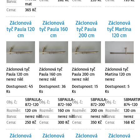
Barva:
mat
Cena:
365 Kč
Záclonová
Záclonová
Záclonová
Záclonová
tyč Paula 120
tyč Paula 160
tyč Paula
tyč Martina
cm
cm
200 cm
120 cm
Záclonová tyč
Záclonová tyč
Záclonová tyč
Záclonová tyč
Paula 120 cm
Paula 160 cm
Paula 200 cm
Martina 120 cm
nerez nikl
nerez nikl
nerez nikl
nerez
Dostupnost: 45
Dostupnost: 36
Dostupnost: 15
Dostupnost: 5
Ks
Ks
Ks
Ks
SBPAULA-
SBPAULA-
SBPAULA-
SBMARTI
Obj. č.:
Obj. č.:
Obj. č.:
Obj. č.:
872-120
872-160
872-200
874-120
Rozměr:
120 cm
Rozměr:
160 cm
Rozměr:
200 cm
Rozměr:
120 cm
Barva:
nerez nikl
Barva:
nerez nikl
Barva:
nerez nikl
Barva:
nerez
Cena:
250 Kč
Cena:
300 Kč
Cena:
350 Kč
Cena:
168 Kč
Záclonová
Záclonová
Záclonová
Záclonová