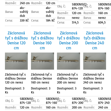
Rozměr:
240 cm
Rozměr:
120 cm
SBDENISE2-
SBDENISE
Obj. č.:
Obj. č.:
alu-
alu-
874-120
874-160
Barva:
světlý
Barva:
světlý
Rozměr:
120 cm
Rozměr:
160 cm
dub
dub
Barva:
nerez
Barva:
nerez
Cena:
339 Kč
Cena:
184 Kč
Cena:
514,5
Cena:
604,5
Záclonová
Záclonová
Záclonová
Záclonová
tyč s drážkou
tyč s drážkou
tyč s drážkou
tyčs drážkou
Denise 120
Denise 160
Denise 200
Denise 240
cm
cm
cm
cm
Záclonová tyč s
Záclonová tyč s
Záclonová tyč s
Záclonová tyč s
drážkou Denise
drážkou Denise
drážkou Denise
drážkou Denise
120 cm nerez
160 cm nerez
200 cm nerez
240 cm nerez
Dostupnost: 3
Dostupnost: 3
Dostupnost: 3
Dostupnost: 3
Ks
Ks
Ks
Ks
SBDENISE-
SBDENISE-
SBDENISE-
SBDENISE
Obj. č.:
Obj. č.:
Obj. č.:
Obj. č.:
874-120
874-160
874-200
874-240
Rozměr:
120 cm
Rozměr:
160 cm
Rozměr:
200 cm
Rozměr:
240 cm