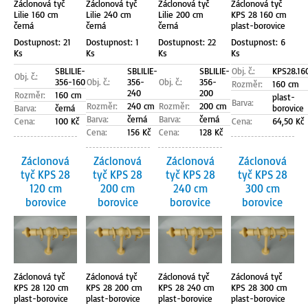
Záclonová tyč
Záclonová tyč
Záclonová tyč
Záclonová tyč
Lilie 160 cm
Lilie 240 cm
Lilie 200 cm
KPS 28 160 cm
černá
černá
černá
plast-borovice
Dostupnost: 21
Dostupnost: 1
Dostupnost: 22
Dostupnost: 6
Ks
Ks
Ks
Ks
SBLILIE-
SBLILIE-
SBLILIE-
Obj. č.:
KPS28.16
Obj. č.:
356-160
Obj. č.:
356-
Obj. č.:
356-
Rozměr:
160 cm
240
200
Rozměr:
160 cm
plast-
Barva:
Rozměr:
240 cm
Rozměr:
200 cm
Barva:
černá
borovice
Barva:
černá
Barva:
černá
Cena:
100 Kč
Cena:
64,50 Kč
Cena:
156 Kč
Cena:
128 Kč
Záclonová
Záclonová
Záclonová
Záclonová
tyč KPS 28
tyč KPS 28
tyč KPS 28
tyč KPS 28
120 cm
200 cm
240 cm
300 cm
borovice
borovice
borovice
borovice
Záclonová tyč
Záclonová tyč
Záclonová tyč
Záclonová tyč
KPS 28 120 cm
KPS 28 200 cm
KPS 28 240 cm
KPS 28 300 cm
plast-borovice
plast-borovice
plast-borovice
plast-borovice