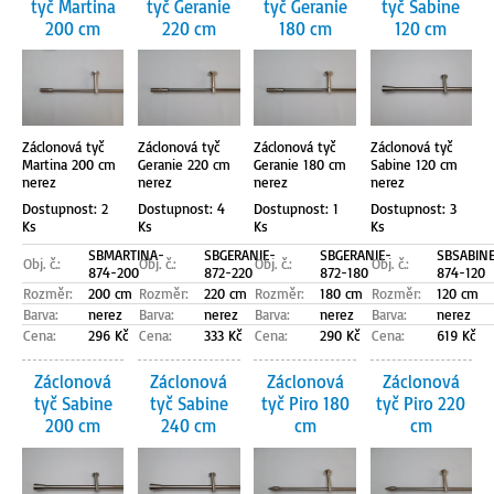
tyč Martina
tyč Geranie
tyč Geranie
tyč Sabine
200 cm
220 cm
180 cm
120 cm
Záclonová tyč
Záclonová tyč
Záclonová tyč
Záclonová tyč
Martina 200 cm
Geranie 220 cm
Geranie 180 cm
Sabine 120 cm
nerez
nerez
nerez
nerez
Dostupnost: 2
Dostupnost: 4
Dostupnost: 1
Dostupnost: 3
Ks
Ks
Ks
Ks
SBMARTINA-
SBGERANIE-
SBGERANIE-
SBSABINE
Obj. č.:
Obj. č.:
Obj. č.:
Obj. č.:
874-200
872-220
872-180
874-120
Rozměr:
200 cm
Rozměr:
220 cm
Rozměr:
180 cm
Rozměr:
120 cm
Barva:
nerez
Barva:
nerez
Barva:
nerez
Barva:
nerez
Cena:
296 Kč
Cena:
333 Kč
Cena:
290 Kč
Cena:
619 Kč
Záclonová
Záclonová
Záclonová
Záclonová
tyč Sabine
tyč Sabine
tyč Piro 180
tyč Piro 220
200 cm
240 cm
cm
cm