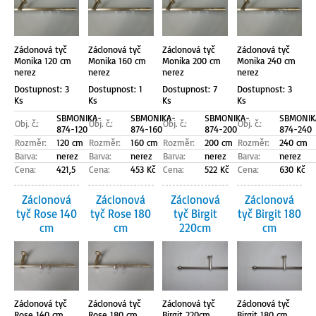
Záclonová tyč
Záclonová tyč
Záclonová tyč
Záclonová tyč
Monika 120 cm
Monika 160 cm
Monika 200 cm
Monika 240 cm
nerez
nerez
nerez
nerez
Dostupnost: 3
Dostupnost: 1
Dostupnost: 7
Dostupnost: 3
Ks
Ks
Ks
Ks
SBMONIKA-
SBMONIKA-
SBMONIKA-
SBMONIK
Obj. č.:
Obj. č.:
Obj. č.:
Obj. č.:
874-120
874-160
874-200
874-240
Rozměr:
120 cm
Rozměr:
160 cm
Rozměr:
200 cm
Rozměr:
240 cm
Barva:
nerez
Barva:
nerez
Barva:
nerez
Barva:
nerez
Cena:
421,5
Cena:
453 Kč
Cena:
522 Kč
Cena:
630 Kč
Záclonová
Záclonová
Záclonová
Záclonová
tyč Rose 140
tyč Rose 180
tyč Birgit
tyč Birgit 180
cm
cm
220cm
cm
Záclonová tyč
Záclonová tyč
Záclonová tyč
Záclonová tyč
Rose 140 cm
Rose 180 cm
Birgit 220cm
Birgit 180 cm