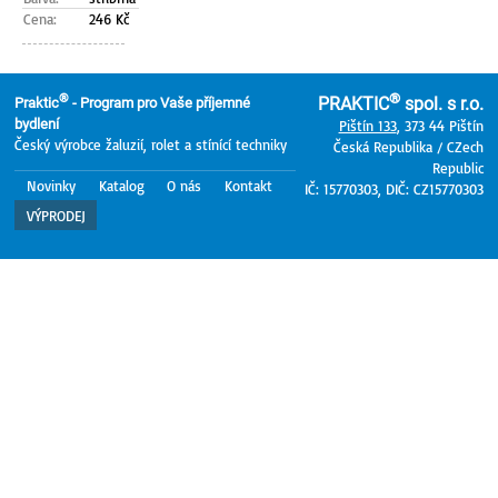
Cena:
246 Kč
®
®
PRAKTIC
spol. s r.o.
Praktic
- Program pro Vaše příjemné
bydlení
Pištín 133
, 373 44 Pištín
Český výrobce žaluzií, rolet a stínící techniky
Česká Republika / CZech
Republic
Novinky
Katalog
O nás
Kontakt
IČ: 15770303, DIČ: CZ15770303
VÝPRODEJ