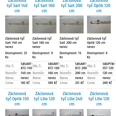
Záclonová
Záclonová
Záclonová
Záclonová
tyč Sart 140
tyč Sart 160
tyč Sart 200
tyč Optik 120
cm
cm
cm
cm
Záclonová tyč
Záclonová tyč
Záclonová tyč
Záclonová tyč
Sart 140 cm
Sart 160 cm
Sart 200 cm
Optik 120 cm
nerez
nerez
nerez
nerez
Dostupnost: 25
Dostupnost: 9
Dostupnost: 14
Dostupnost: 6
Ks
Ks
Ks
Ks
SBSART-
SBSART-
SBSART-
SBOPTIK-
Obj. č.:
Obj. č.:
Obj. č.:
Obj. č.:
872-140
872-160
872-200
557-120
Rozměr:
140 cm
Rozměr:
160 cm
Rozměr:
200 cm
Rozměr:
120 cm
Barva:
nerez
Barva:
nerez
Barva:
nerez
Barva:
nerez
Cena:
185 Kč
Cena:
189 Kč
Cena:
251 Kč
Cena:
200 Kč
Záclonová
Záclonová
Záclonová
Záclonová
tyč Optik 150
tyč Lilie 120
tyč Lilie 240
tyč Lilie 120
cm
cm
cm
cm