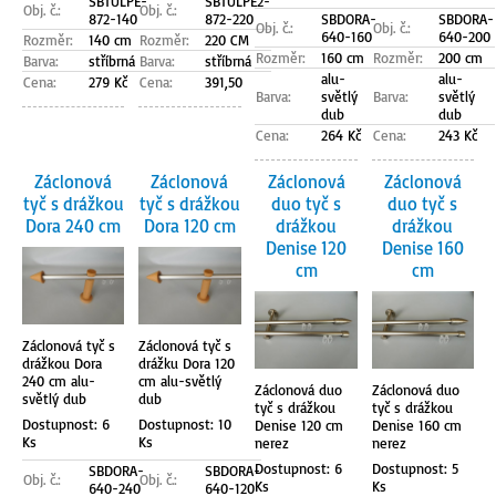
SBTULPE-
SBTULPE2-
Obj. č.:
Obj. č.:
872-140
872-220
SBDORA-
SBDORA-
Obj. č.:
Obj. č.:
640-160
640-200
Rozměr:
140 cm
Rozměr:
220 CM
Rozměr:
160 cm
Rozměr:
200 cm
Barva:
stříbrná
Barva:
stříbrná
alu-
alu-
Cena:
279 Kč
Cena:
391,50
Barva:
světlý
Barva:
světlý
dub
dub
Cena:
264 Kč
Cena:
243 Kč
Záclonová
Záclonová
Záclonová
Záclonová
tyč s drážkou
tyč s drážkou
duo tyč s
duo tyč s
Dora 240 cm
Dora 120 cm
drážkou
drážkou
Denise 120
Denise 160
cm
cm
Záclonová tyč s
Záclonová tyč s
drážkou Dora
drážku Dora 120
240 cm alu-
cm alu-světlý
Záclonová duo
Záclonová duo
světlý dub
dub
tyč s drážkou
tyč s drážkou
Dostupnost: 6
Dostupnost: 10
Denise 120 cm
Denise 160 cm
Ks
Ks
nerez
nerez
Dostupnost: 6
Dostupnost: 5
SBDORA-
SBDORA-
Obj. č.:
Obj. č.:
Ks
Ks
640-240
640-120