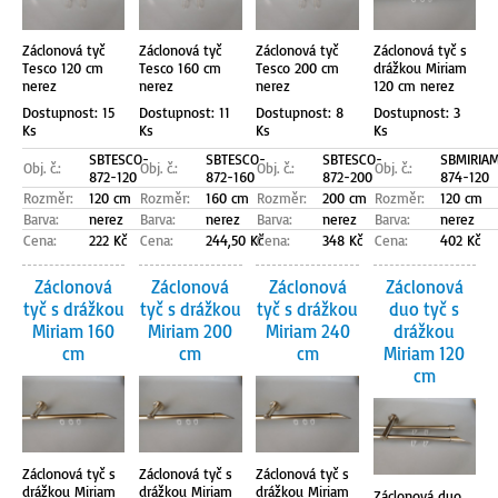
Záclonová tyč
Záclonová tyč
Záclonová tyč
Záclonová tyč s
Tesco 120 cm
Tesco 160 cm
Tesco 200 cm
drážkou Miriam
nerez
nerez
nerez
120 cm nerez
Dostupnost: 15
Dostupnost: 11
Dostupnost: 8
Dostupnost: 3
Ks
Ks
Ks
Ks
SBTESCO-
SBTESCO-
SBTESCO-
SBMIRIA
Obj. č.:
Obj. č.:
Obj. č.:
Obj. č.:
872-120
872-160
872-200
874-120
Rozměr:
120 cm
Rozměr:
160 cm
Rozměr:
200 cm
Rozměr:
120 cm
Barva:
nerez
Barva:
nerez
Barva:
nerez
Barva:
nerez
Cena:
222 Kč
Cena:
244,50 Kč
Cena:
348 Kč
Cena:
402 Kč
Záclonová
Záclonová
Záclonová
Záclonová
tyč s drážkou
tyč s drážkou
tyč s drážkou
duo tyč s
Miriam 160
Miriam 200
Miriam 240
drážkou
cm
cm
cm
Miriam 120
cm
Záclonová tyč s
Záclonová tyč s
Záclonová tyč s
drážkou Miriam
drážkou Miriam
drážkou Miriam
Záclonová duo