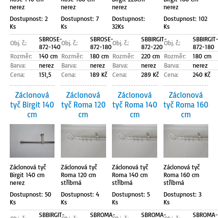
nerez
nerez
nerez
nerez
Dostupnost: 2
Dostupnost: 7
Dostupnost:
Dostupnost: 102
Ks
Ks
32Ks
Ks
SBROSE-
SBROSE-
SBBIRGIT-
SBBIRGIT
Obj. č.:
Obj. č.:
Obj. č.:
Obj. č.:
872-140
872-180
872-220
872-180
Rozměr:
140 cm
Rozměr:
180 cm
Rozměr:
220 cm
Rozměr:
180 cm
Barva:
nerez
Barva:
nerez
Barva:
nerez
Barva:
nerez
Cena:
151,5
Cena:
189 Kč
Cena:
289 Kč
Cena:
240 Kč
Záclonová
Záclonová
Záclonová
Záclonová
tyč Birgit 140
tyč Roma 120
tyč Roma 140
tyč Roma 160
cm
cm
cm
cm
Záclonová tyč
Záclonová tyč
Záclonová tyč
Záclonová tyč
Birgit 140 cm
Roma 120 cm
Roma 140 cm
Roma 160 cm
nerez
stříbrná
stříbrná
stříbrná
Dostupnost: 50
Dostupnost: 4
Dostupnost: 5
Dostupnost: 3
Ks
Ks
Ks
Ks
SBBIRGIT-
SBROMA-
SBROMA-
SBROMA-