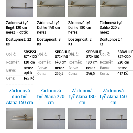
Záclonová tyč
Záclonová tyč
Záclonová tyč
Záclonová tyč
Birgit 120 cm
Dahlie 140 cm
Dahlie 180 cm
Dahlie 220 cm
nerez - optik
nerez
nerez
nerez
Dostupnost: 22
Dostupnost: 8
Dostupnost: 2
Dostupnost: 1
Ks
Ks
Ks
Ks
SBSISSI-
SBDAHLIE-
SBDAHLIE-
SBDAHLIE
Obj. č.:
Obj. č.:
Obj. č.:
Obj. č.:
874-120
872-140
872-180
872-220
Rozměr:
120 cm
Rozměr:
140 cm
Rozměr:
180 cm
Rozměr:
220 cm
nerez -
Barva:
nerez
Barva:
nerez
Barva:
nerez
Barva:
optik
Cena:
259,5
Cena:
346,5
Cena:
417 Kč
Cena:
145 Kč
Záclonová
Záclonová
Záclonová
Záclonová
duo tyč
tyč Alana 220
tyč Alana 180
tyč Alana 140
Alana 140 cm
cm
cm
cm