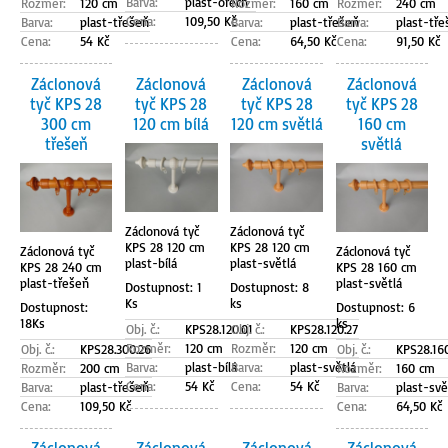
Barva:
plast-ořech
Rozměr:
120 cm
Rozměr:
160 cm
Rozměr:
240 cm
Cena:
109,50 Kč
Barva:
plast-třešeň
Barva:
plast-třešeň
Barva:
plast-tře
Cena:
54 Kč
Cena:
64,50 Kč
Cena:
91,50 Kč
Záclonová
Záclonová
Záclonová
Záclonová
tyč KPS 28
tyč KPS 28
tyč KPS 28
tyč KPS 28
300 cm
120 cm bílá
120 cm světlá
160 cm
třešeň
světlá
Záclonová tyč
Záclonová tyč
KPS 28 120 cm
KPS 28 120 cm
Záclonová tyč
Záclonová tyč
plast-bílá
plast-světlá
KPS 28 240 cm
KPS 28 160 cm
plast-třešeň
plast-světlá
Dostupnost: 1
Dostupnost: 8
Ks
ks
Dostupnost:
Dostupnost: 6
18Ks
ks
Obj. č.:
KPS28.120.01
Obj. č.:
KPS28.120.27
Rozměr:
120 cm
Rozměr:
120 cm
Obj. č.:
KPS28.300.26
Obj. č.:
KPS28.160
Barva:
plast-bílá
Barva:
plast-světlá
Rozměr:
200 cm
Rozměr:
160 cm
Cena:
54 Kč
Cena:
54 Kč
Barva:
plast-třešeň
Barva:
plast-svě
Cena:
109,50 Kč
Cena:
64,50 Kč