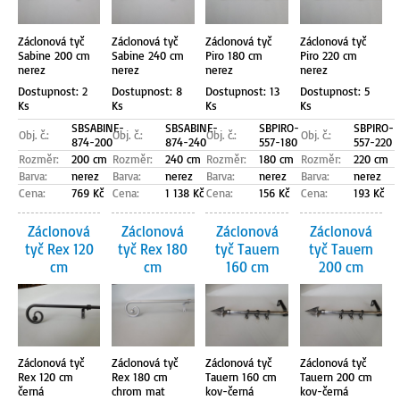
Záclonová tyč
Záclonová tyč
Záclonová tyč
Záclonová tyč
Sabine 200 cm
Sabine 240 cm
Piro 180 cm
Piro 220 cm
nerez
nerez
nerez
nerez
Dostupnost: 2
Dostupnost: 8
Dostupnost: 13
Dostupnost: 5
Ks
Ks
Ks
Ks
SBSABINE-
SBSABINE-
SBPIRO-
SBPIRO-
Obj. č.:
Obj. č.:
Obj. č.:
Obj. č.:
874-200
874-240
557-180
557-220
Rozměr:
200 cm
Rozměr:
240 cm
Rozměr:
180 cm
Rozměr:
220 cm
Barva:
nerez
Barva:
nerez
Barva:
nerez
Barva:
nerez
Cena:
769 Kč
Cena:
1 138 Kč
Cena:
156 Kč
Cena:
193 Kč
Záclonová
Záclonová
Záclonová
Záclonová
tyč Rex 120
tyč Rex 180
tyč Tauern
tyč Tauern
cm
cm
160 cm
200 cm
Záclonová tyč
Záclonová tyč
Záclonová tyč
Záclonová tyč
Rex 120 cm
Rex 180 cm
Tauern 160 cm
Tauern 200 cm
černá
chrom mat
kov-černá
kov-černá