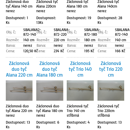
Záclonová duo
Záclonová tyč
Záclonová tyč
Záclonová tyč
tyč Alana 140 cm
Alana 220cm
Alana 180 cm
Alana 140cm
nerez
nerez
nerez
nerez
Dostupnost: 1
Dostupnost:
Dostupnost: 19
Dostupnost: 28
Ks
13Ks
Ks
Ks
SBALANA2-
SBALANA-
SBALANA-
SBALANA
Obj. č.:
Obj. č.:
Obj. č.:
Obj. č.:
872-140
872-220
872-180
872-140
Rozměr:
140 cm
Rozměr:
220 cm
Rozměr:
180 cm
Rozměr:
140 cm
Barva:
nerez
Barva:
nerez
Barva:
nerez
Barva:
nerez
Cena:
120,50 Kč
Cena:
234 Kč
Cena:
195 Kč
Cena:
166 Kč
Záclonová
Záclonová
Záclonová
Záclonová
duo tyč
duo tyč
tyč Trio 140
tyč Trio 220
Alana 220 cm
Alana 180 cm
cm
cm
Záclonová duo
Záclonová duo
Záclonová tyč
Záclonová tyč
tyč Alana 220 cm
tyč Alana 180 cm
Trio 140 cm
Trio 220cm
nerez
nerez
stříbrná
stříbrná
Dostupnost: 13
Dostupnost: 6
Dostupnost: 4
Dostupnost: 13
Ks
Ks
Ks
Ks