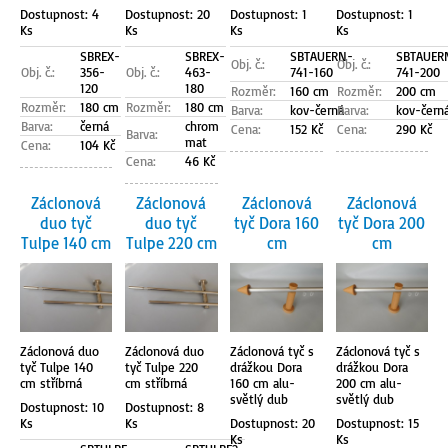
Dostupnost: 4
Dostupnost: 20
Dostupnost: 1
Dostupnost: 1
Ks
Ks
Ks
Ks
SBREX-
SBREX-
SBTAUERN-
SBTAUER
Obj. č.:
Obj. č.:
Obj. č.:
356-
Obj. č.:
463-
741-160
741-200
120
180
Rozměr:
160 cm
Rozměr:
200 cm
Rozměr:
180 cm
Rozměr:
180 cm
Barva:
kov-černá
Barva:
kov-čern
Barva:
černá
chrom
Cena:
152 Kč
Cena:
290 Kč
Barva:
mat
Cena:
104 Kč
Cena:
46 Kč
Záclonová
Záclonová
Záclonová
Záclonová
duo tyč
duo tyč
tyč Dora 160
tyč Dora 200
Tulpe 140 cm
Tulpe 220 cm
cm
cm
Záclonová duo
Záclonová duo
Záclonová tyč s
Záclonová tyč s
tyč Tulpe 140
tyč Tulpe 220
drážkou Dora
drážkou Dora
cm stříbrná
cm stříbrná
160 cm alu-
200 cm alu-
světlý dub
světlý dub
Dostupnost: 10
Dostupnost: 8
Ks
Ks
Dostupnost: 20
Dostupnost: 15
Ks
Ks