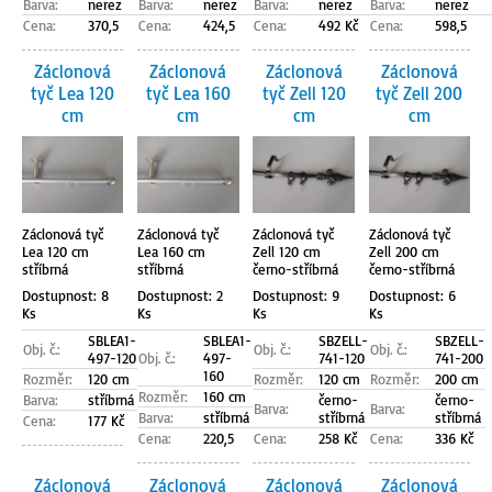
Barva:
nerez
Barva:
nerez
Barva:
nerez
Barva:
nerez
Cena:
370,5
Cena:
424,5
Cena:
492 Kč
Cena:
598,5
Záclonová
Záclonová
Záclonová
Záclonová
tyč Lea 120
tyč Lea 160
tyč Zell 120
tyč Zell 200
cm
cm
cm
cm
Záclonová tyč
Záclonová tyč
Záclonová tyč
Záclonová tyč
Lea 120 cm
Lea 160 cm
Zell 120 cm
Zell 200 cm
stříbrná
stříbrná
černo-stříbrná
černo-stříbrná
Dostupnost: 8
Dostupnost: 2
Dostupnost: 9
Dostupnost: 6
Ks
Ks
Ks
Ks
SBLEA1-
SBLEA1-
SBZELL-
SBZELL-
Obj. č.:
Obj. č.:
Obj. č.:
497-120
Obj. č.:
497-
741-120
741-200
160
Rozměr:
120 cm
Rozměr:
120 cm
Rozměr:
200 cm
Rozměr:
160 cm
Barva:
stříbrná
černo-
černo-
Barva:
Barva:
Barva:
stříbrná
stříbrná
stříbrná
Cena:
177 Kč
Cena:
220,5
Cena:
258 Kč
Cena:
336 Kč
Záclonová
Záclonová
Záclonová
Záclonová