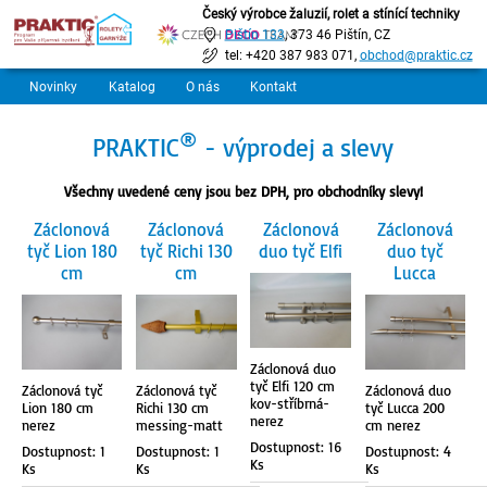
Český výrobce žaluzií, rolet a stínící techniky
Pištín 133
, 373 46 Pištín, CZ
tel: +420 387 983 071,
obchod@praktic.cz
Novinky
Katalog
O nás
Kontakt
®
PRAKTIC
- výprodej a slevy
Všechny uvedené ceny jsou bez DPH, pro obchodníky slevy!
Záclonová
Záclonová
Záclonová
Záclonová
tyč Lion 180
tyč Richi 130
duo tyč Elfi
duo tyč
cm
cm
Lucca
Záclonová duo
tyč Elfi 120 cm
Záclonová tyč
Záclonová tyč
Záclonová duo
kov-stříbrná-
Lion 180 cm
Richi 130 cm
tyč Lucca 200
nerez
nerez
messing-matt
cm nerez
Dostupnost: 16
Dostupnost: 1
Dostupnost: 1
Dostupnost: 4
Ks
Ks
Ks
Ks