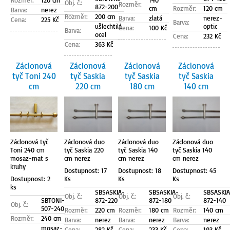
Rozměr:
120 cm
140
Obj. č.:
Rozměr:
872-200
cm
Rozměr:
120 cm
Barva:
nerez
Rozměr:
200 cm
Barva:
zlatá
nerez-
Cena:
225 Kč
Barva:
ušlechtilá
optic
Cena:
100 Kč
Barva:
ocel
Cena:
232 Kč
Cena:
363 Kč
Záclonová
Záclonová
Záclonová
Záclonová
tyč Toni 240
tyč Saskia
tyč Saskia
tyč Saskia
cm
220 cm
180 cm
140 cm
Záclonová tyč
Záclonová duo
Záclonová duo
Záclonová duo
Toni 240 cm
tyč Saskia 220
tyč Saskia 140
tyč Saskia 140
mosaz-mat s
cm nerez
cm nerez
cm nerez
kruhy
Dostupnost: 17
Dostupnost: 18
Dostupnost: 45
Dostupnost: 2
Ks
Ks
Ks
ks
SBSASKIA-
SBSASKIA-
SBSASKIA
Obj. č.:
Obj. č.:
Obj. č.:
SBTONI-
872-220
872-180
872-140
Obj. č.:
507-240
Rozměr:
220 cm
Rozměr:
180 cm
Rozměr:
140 cm
Rozměr:
240 cm
Barva:
nerez
Barva:
nerez
Barva:
nerez
mosaz-
Cena:
282 Kč
Cena:
233 Kč
Cena:
193 Kč