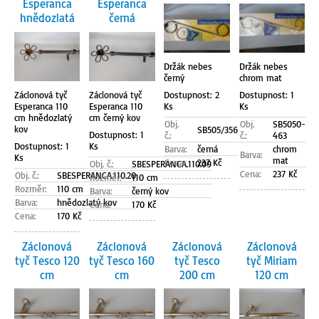
Esperanca
Esperanca
hnědozlatá
černá
Držák nebes
Držák nebes
černý
chrom mat
Dostupnost: 2
Dostupnost: 1
Záclonová tyč
Záclonová tyč
Ks
Ks
Esperanca 110
Esperanca 110
cm hnědozlatý
cm černý kov
Obj.
Obj.
SB5050-
kov
SB505/356
Dostupnost: 1
č.:
č.:
463
Dostupnost: 1
Ks
Barva:
černá
chrom
Barva:
Ks
mat
Cena:
237 Kč
Obj. č.:
SBESPERANCA.110.09
Cena:
237 Kč
Obj. č.:
SBESPERANCA.110.20
Rozměr:
110 cm
Rozměr:
110 cm
Barva:
černý kov
Barva:
hnědozlatý kov
Cena:
170 Kč
Cena:
170 Kč
Záclonová
Záclonová
Záclonová
Záclonová
tyč Tesco 120
tyč Tesco 160
tyč Tesco
tyč Miriam
cm
cm
200 cm
120 cm