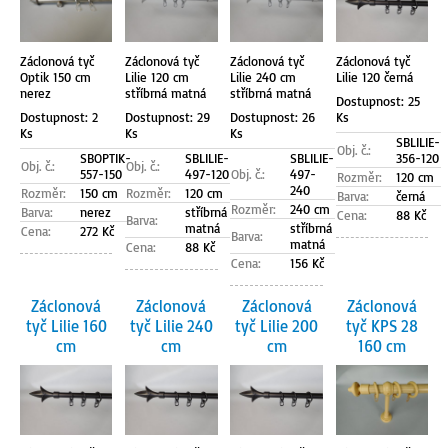
Záclonová tyč
Záclonová tyč
Záclonová tyč
Záclonová tyč
Optik 150 cm
Lilie 120 cm
Lilie 240 cm
Lilie 120 černá
nerez
stříbrná matná
stříbrná matná
Dostupnost: 25
Dostupnost: 2
Dostupnost: 29
Dostupnost: 26
Ks
Ks
Ks
Ks
SBLILIE-
Obj. č.:
SBOPTIK-
SBLILIE-
SBLILIE-
356-120
Obj. č.:
Obj. č.:
557-150
497-120
Obj. č.:
497-
Rozměr:
120 cm
240
Rozměr:
150 cm
Rozměr:
120 cm
Barva:
černá
Rozměr:
240 cm
Barva:
nerez
stříbrná
Cena:
88 Kč
Barva:
matná
stříbrná
Cena:
272 Kč
Barva:
matná
Cena:
88 Kč
Cena:
156 Kč
Záclonová
Záclonová
Záclonová
Záclonová
tyč Lilie 160
tyč Lilie 240
tyč Lilie 200
tyč KPS 28
cm
cm
cm
160 cm