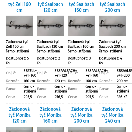
tyč Zell 160
tyč Saalbach
tyč Saalbach
tyč Saalbach
cm
120 cm
160 cm
200 cm
Záclonová tyč
Záclonová tyč
Záclonová tyč
Záclonová tyč
Zell 160 cm
Saalbach 120 cm
Saalbach 160 cm
Saalbach 200 cm
černo-stříbrná
černo-stříbrná
černo-stříbrná
černo-stříbrná
Dostupnost: 5
Dostupnost: 2
Dostupnost: 3
Dostupnost: 4
Ks
Ks
Ks
Ks
SBZELL-
SBSAALBACH-
SBSAALBACH-
SBSAALB
Obj. č.:
Obj. č.:
Obj. č.:
Obj. č.:
741-160
741-120
741-160
741-200
Rozměr:
160 cm
Rozměr:
120 cm
Rozměr:
160 cm
Rozměr:
200 cm
černo-
černo-
černo-
černo-
Barva:
Barva:
Barva:
Barva:
stříbrná
stříbrná
stříbrná
stříbrná
Cena:
295,5
Cena:
256,5
Cena:
295,5
Cena:
336 Kč
Záclonová
Záclonová
Záclonová
Záclonová
tyč Monika
tyč Monika
tyč Monika
tyč Monika
120 cm
160 cm
200 cm
240 cm