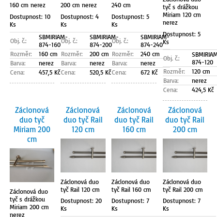
160 cm nerez
200 cm nerez
240 cm
tyč s drážkou
Miriam 120 cm
Dostupnost: 10
Dostupnost: 4
Dostupnost: 5
nerez
Ks
Ks
Ks
Dostupnost: 5
SBMIRIAM-
SBMIRIAM-
SBMIRIAM-
Obj. č.:
Obj. č.:
Obj. č.:
Ks
874-160
874-200
874-240
Rozměr:
160 cm
Rozměr:
200 cm
Rozměr:
240 cm
SBMIRIA
Obj. č.:
874-120
Barva:
nerez
Barva:
nerez
Barva:
nerez
Rozměr:
120 cm
Cena:
457,5 Kč
Cena:
520,5 Kč
Cena:
672 Kč
Barva:
nerez
Cena:
424,5 Kč
Záclonová
Záclonová
Záclonová
Záclonová
duo tyč
duo tyč Rail
duo tyč Rail
duo tyč Rail
Miriam 200
120 cm
160 cm
200 cm
cm
Záclonová duo
Záclonová duo
Záclonová duo
tyč Rail 120 cm
tyč Rail 160 cm
tyč Rail 200 cm
Záclonová duo
tyč s drážkou
Dostupnost: 20
Dostupnost: 7
Dostupnost: 7
Miriam 200 cm
Ks
Ks
Ks
nerez