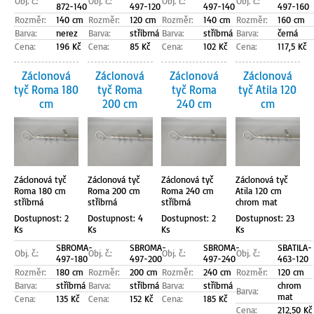
Obj. č.:
Obj. č.:
Obj. č.:
Obj. č.:
872-140
497-120
497-140
497-160
Rozměr:
140 cm
Rozměr:
120 cm
Rozměr:
140 cm
Rozměr:
160 cm
Barva:
nerez
Barva:
stříbrná
Barva:
stříbrná
Barva:
černá
Cena:
196 Kč
Cena:
85 Kč
Cena:
102 Kč
Cena:
117,5 Kč
Záclonová
Záclonová
Záclonová
Záclonová
tyč Roma 180
tyč Roma
tyč Roma
tyč Atila 120
cm
200 cm
240 cm
cm
Záclonová tyč
Záclonová tyč
Záclonová tyč
Záclonová tyč
Roma 180 cm
Roma 200 cm
Roma 240 cm
Atila 120 cm
stříbrná
stříbrná
stříbrná
chrom mat
Dostupnost: 2
Dostupnost: 4
Dostupnost: 2
Dostupnost: 23
Ks
Ks
Ks
Ks
SBROMA-
SBROMA-
SBROMA-
SBATILA-
Obj. č.:
Obj. č.:
Obj. č.:
Obj. č.:
497-180
497-200
497-240
463-120
Rozměr:
180 cm
Rozměr:
200 cm
Rozměr:
240 cm
Rozměr:
120 cm
Barva:
stříbrná
Barva:
stříbrná
Barva:
stříbrná
chrom
Barva:
mat
Cena:
135 Kč
Cena:
152 Kč
Cena:
185 Kč
Cena:
212,50 Kč