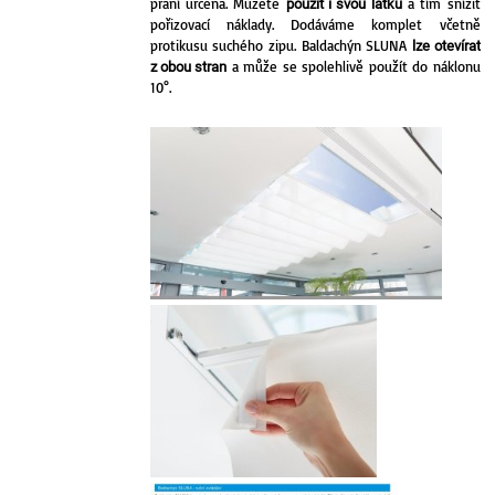
praní určena. Můžete
a tím snížit
použít i svou látku
pořizovací náklady. Dodáváme komplet včetně
protikusu suchého zipu. Baldachýn SLUNA
lze otevírat
a může se spolehlivě použít do náklonu
z obou stran
10°.