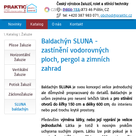
Český výrobce žaluzií, rolet a stínící techniky
Pištín 133
, 373 46 Pištín, CZ
tel: +420 387 983 071,
obchod@praktic.cz
Novinky
Katalog
O nás
Kontakt
\ Katalog \ Žaluzie
Baldachýn SLUNA -
Plisse žaluzie
zastínění vodorovných
Horizontální
ploch, pergol a zimních
žaluzie
zahrad
Vertikální
žaluzie
Potisk žaluzií
Baldachýn
je svou koncepcí velice jednoduchý
SLUNA
ale důmyslně propracovaný do detailů. Baldachýn je
Záclonožaluzie
určen zejména pro nesení lehčích látek a
pro stínění
, do interieru
SLUNA
otvorů do šířky 150 cm a délky 600 cm
baldachýn
nebo pod trochu kryté prostory.
Především
výměna látky, nebo její vyprání je velice
. Látka je totiž k nosným prvkům
jednoduché
uchycena suchým zipem. Látku lze prát pokud je k