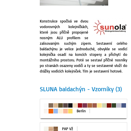
Konstrukce spočívá ve dvou
vodorovných kolejničkách,
které jsou příčně propojené
nosným ALU profilem se
zalisovaným suchým zipem. Sestavení celého
baldachýnu je velice jednoduché, obvykle se vodící
kolejnička osadí na koncích stopery a přichytí do
montážního prostoru. Poté se sestaví příčné nosníky
po stranách osazeny vodiči a ty se sestavené vloží do
drážky vodících kolejniček. Tím je sestavení hotové.
SLUNA baldachýn - Vzorníky (3)
Berlin
PAP Vž