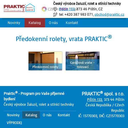
Český výrobce žaluzií, rolet a stínící techniky
Pištín 133
, 373 46 Pištín, CZ
tel: +420 387 983 071,
obchod@praktic.cz
Novinky
Katalog
O nás
Kontakt
®
Předokenní rolety, vrata PRAKTIC
Garážová vrata -
Předokenní rolety
rolovací
®
®
PRAKTIC
spol. s r.o.
Praktic
- Program pro Vaše příjemné
bydlení
Pištín 133
, 373 44 Pištín
Český výrobce žaluzií, rolet a stínící techniky
Česká Republika / CZech
Republic
Novinky
Katalog
O nás
Kontakt
IČ: 15770303, DIČ: CZ15770303
VÝPRODEJ