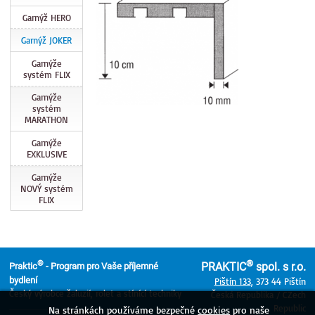
Garnýž HERO
Garnýž JOKER
Garnýže
systém FLIX
Garnýže
systém
MARATHON
Garnýže
EXKLUSIVE
Garnýže
NOVÝ systém
FLIX
®
®
PRAKTIC
spol. s r.o.
Praktic
- Program pro Vaše příjemné
bydlení
Pištín 133
, 373 44 Pištín
Český výrobce žaluzií, rolet a stínící techniky
Česká Republika / CZech
Republic
Na stránkách používáme bezpečné
cookies
pro naše