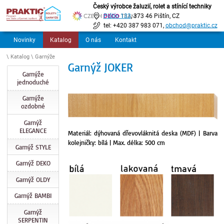
Český výrobce žaluzií, rolet a stínící techniky
Pištín 133
, 373 46 Pištín, CZ
tel: +420 387 983 071,
obchod@praktic.cz
Novinky
Katalog
O nás
Kontakt
\ Katalog \ Garnýže
Garnýž JOKER
Garnýže
jednoduché
Garnýže
ozdobné
Garnýž
ELEGANCE
Materiál: dýhovaná dřevovláknitá deska (MDF) | Barva
kolejničky: bílá | Max. délka: 500 cm
Garnýž STYLE
Garnýž DEKO
Garnýž OLDY
Garnýž BAMBI
Garnýž
SERPENTIN